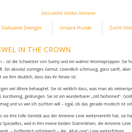
Dailuaine Zwinger
Unsere Hunde
Zucht Hist
JEWEL IN THE CROWN
en – ist die Schwester von Sunny und ein wahrer Wonneproppen. Sie h
t. Ein absolut sonniges Gemüt. Unendlich schmusig, ganz sanft, aber
e ihm deutlich, dass das ihr Revier ist.
egen viel Ältere behauptet. Sie ist wirklich dass, was man als vielve
l, kurzbeinig, gedrungen. Sie ist ein wunderbarer „old fashioned“- Gol
mag und so wie ich züchten will – egal, ob das gerade modisch ist ode
s sie ihre tolle Genetik aus der Amirene-Linie weitervererbt hat, sie h
 Spezielles, weil in ihm meine beiden Stammlinien, die Amirene-Linie
mit – hoffentlich erfolgreich – die „All-in-one“-Linie weiterführen.