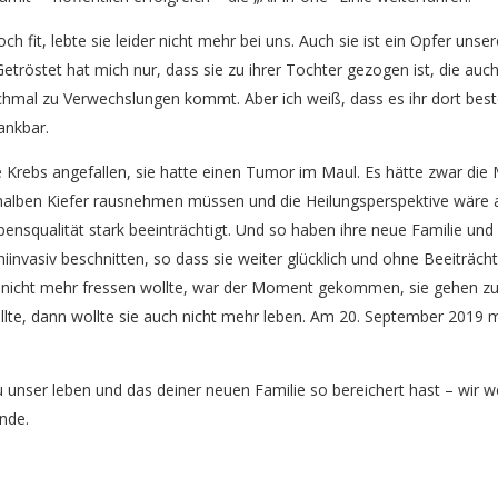
och fit, lebte sie leider nicht mehr bei uns. Auch sie ist ein Opfer u
etröstet hat mich nur, dass sie zu ihrer Tochter gezogen ist, die auch 
chmal zu Verwechslungen kommt. Aber ich weiß, dass es ihr dort best
ankbar.
ese Krebs angefallen, sie hatte einen Tumor im Maul. Es hätte zwar die
 halben Kiefer rausnehmen müssen und die Heilungsperspektive wäre 
nsqualität stark beeinträchtigt. Und so haben ihre neue Familie und i
nvasiv beschnitten, so dass sie weiter glücklich und ohne Beeiträchti
h nicht mehr fressen wollte, war der Moment gekommen, sie gehen zu 
llte, dann wollte sie auch nicht mehr leben. Am 20. September 2019
du unser leben und das deiner neuen Familie so bereichert hast – wir 
nde.