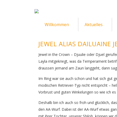
Willkommen
Aktuelles
JEWEL ALIAS DAILUAINE 
Jewel in the Crown – Djuulie oder Djuel geruf
Layla mitgekriegt, was da Temperament betriff
draussen jemand am Zaun langgeht, dann sagt si
Im Ring war sie auch schon und hat sich gut g
modischen Retriever-Typ nicht entspricht – hel
Vorbrust und guten Winkelungen so wie ich es 
Deshalb bin ich auch so froh und glücklich, das
den AA-Wurf. Dabei ist der AA-Wurf etwas ganz
mit ihrer Tochter, unserer Shiloh, können wir da