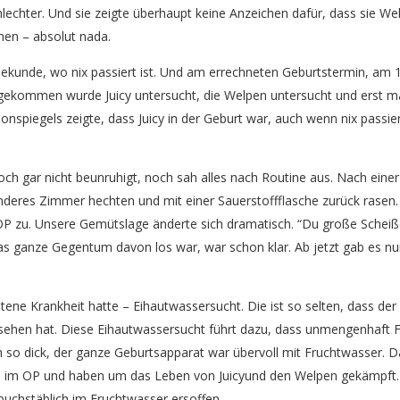
echter. Und sie zeigte überhaupt keine Anzeichen dafür, dass sie Welp
hen – absolut nada.
kunde, wo nix passiert ist. Und am errechneten Geburtstermin, am 15.
 angekommen wurde Juicy untersucht, die Welpen untersucht und erst m
spiegels zeigte, dass Juicy in der Geburt war, auch wenn nix passiert 
ch gar nicht beunruhigt, noch sah alles nach Routine aus. Nach eine
deres Zimmer hechten und mit einer Sauerstoffflasche zurück rasen. “W
 OP zu. Unsere Gemütslage änderte sich dramatisch. “Du große Scheiße
das ganze Gegentum davon los war, war schon klar. Ab jetzt gab es nu
tene Krankheit hatte – Eihautwassersucht. Die ist so selten, dass der 
esehen hat. Diese Eihautwassersucht führt dazu, dass unmengenhaft F
 so dick, der ganze Geburtsapparat war übervoll mit Fruchtwasser. D
u im OP und haben um das Leben von Juicyund den Welpen gekämpft. 
 buchstäblich im Fruchtwasser ersoffen.