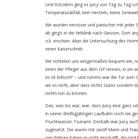
Und trotzdem ging es Juicy von Tag zu Tag schl
Temperaturabfall, kein Hecheln, keine Senkwe
Wir wurden nervöser und panischer mit jeder Se
ab ging’s in die Vetklinik nach Giessen. Dort
o.k. erschien. Aber die Untersuchung des Hormon
einen Kaiserschnitt.
Wir richteten uns einigermaßen bequem ein, no
einen der Pfleger aus dem OP rennen, in ein an
es ist kritisch!” – und rumms war die Tür zum
wir es nicht, aber dass nichts Gutes sondern 
nichts tun zu können.
Das, was los war, war, dass Juicy eine ganz sel
in seiner dreißigjährigen Laufbahn noch nie g
Fruchtwasser-Tsunami. Deshalb war Juicy auch
zugesetzt. Die waren mit zwölf Mann und Fra
vier Welpen haben es nicht geschafft, die sind