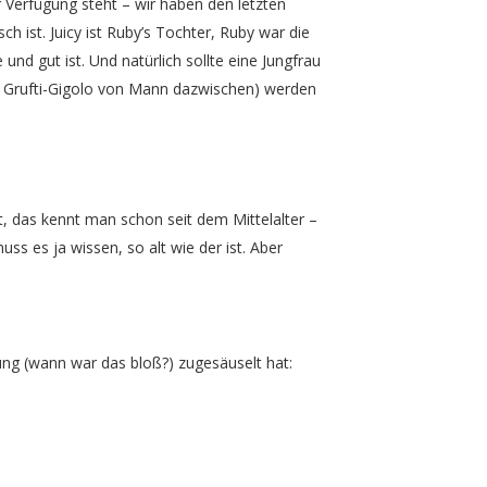
r Verfügung steht – wir haben den letzten
 ist. Juicy ist Ruby’s Tochter, Ruby war die
und gut ist. Und natürlich sollte eine Jungfrau
ein Grufti-Gigolo von Mann dazwischen) werden
ät, das kennt man schon seit dem Mittelalter –
 es ja wissen, so alt wie der ist. Aber
ung (wann war das bloß?) zugesäuselt hat: