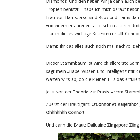
Diamonds. Und den haben wir ja dann auch benut
Tropfen benutzt -. habe ich mich darauf besonn
Frau von Harris, also sind Ruby und Harris dami
von einem erfahrenen, also schon älteren Rüde
– auch dieses wichtige Kriterium erfüllt Connor,
Damit Ihr das alles auch noch mal nachvollzi
Dieser Stammbaum ist wirklich allererste Sahne
sagt mein „Habe-Wissen-und-Intelligenz-mit-d
warten wir’s ab, ob die kleinen FF’s das erfül
Jetzt von der Theorie zur Praxis – vom Stammb
Zuerst der Bräutigam:
O’Connor v’t Kaijersho
f
Ohhhhhhh Connor
!
Und dann die Braut:
Dailuaine Zingapore Zling