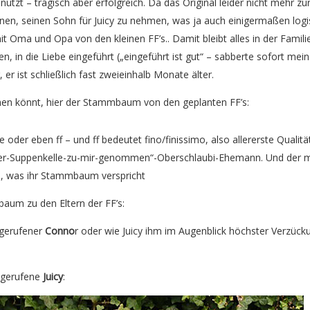
zt – tragisch aber erfolgreich. Da das Original leider nicht mehr zu
en, seinen Sohn für Juicy zu nehmen, was ja auch einigermaßen logisch
t Oma und Opa von den kleinen FF’s.. Damit bleibt alles in der Familie 
n, in die Liebe eingeführt („eingeführt ist gut“ – sabberte sofort m
 er ist schließlich fast zweieinhalb Monate älter.
ehen könnt, hier der Stammbaum von den geplanten FF’s:
 oder eben ff – und ff bedeutet fino/finissimo, also allererste Qualit
er-Suppenkelle-zu-mir-genommen“-Oberschlaubi-Ehemann. Und der muss
len, was ihr Stammbaum verspricht
aum zu den Eltern der FF’s:
 gerufener
Conno
r oder wie Juicy ihm im Augenblick höchster Verzück
gerufene
Juicy
: